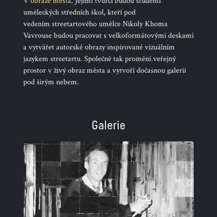
V obraze města
. Jejími tvůrci budou studenti
uměleckých středních škol, kteří pod
vedením streetartového umělce Nikoly Khoma
Vavrouse budou pracovat s velkoformátovými deskami
a vytvářet autorské obrazy inspirované vizuálním
jazykem streetartu. Společně tak promění veřejný
prostor v živý obraz města a vytvoří dočasnou galerii
pod širým nebem.
Galerie