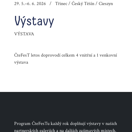
29. 5.–6. 6. 2026 / Třinec / Český Těšín / Cieszyn
Výstavy
VÝSTAVA
ČteFesT letos doprovodí celkem 4 vnitřní a 1 venkovní
výstava
Program ČteFesTu každý rok doplňují výstavy v našich
partnerských galeriích a na dalších zajímavých místech.