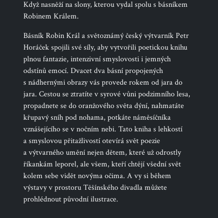
Když nasněží na slony, kterou vydal spolu s básníkem
Robinem Králem.
Básník Robin Král a světoznámý český výtvarník Petr
Horáček spojili své síly, aby vytvořili poetickou knihu
plnou fantazie, intenzivní smyslovosti i jemných
odstínů emocí. Dvacet dva básní propojených
s nádhernými obrazy vás provede rokem od jara do
jara. Cestou se ztratíte v syrové vůni podzimního lesa,
propadnete se do oranžového světa dýní, nahmatáte
křupavý sníh pod nohama, potkáte náměsíčníka
vznášejícího se v nočním nebi. Tato kniha s lehkostí
a smyslovou přitažlivostí otevírá svět poezie
a výtvarného umění nejen dětem, které už odrostly
říkankám leporel, ale všem, kteří chtějí všední svět
kolem sebe vidět novýma očima.
A vy si během
výstavy v prostoru Těšínského divadla můžete
prohlédnout původní ilustrace.