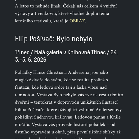
A letos to nebude jinak. Čekají nás celkem 4 vnitřní
výstavy a 1 venkovní, které vhodně doplní téma
letošního festivalu, které je
OBRAZ
.
Filip Pošívač: Bylo nebylo
Třinec / Malá galerie v Knihovně Třinec / 24.
3.–5. 6. 2026
Pohádky Hanse Christiana Andersena jsou jako
magické dveře do světa, kde se realita prolíná s
fantazií, kde ledová srdce tají a láska vítězí nad
temnotou. Výstava Bylo nebylo vás zve na cestu těmito
dveřmi – tentokrát v doprovodu unikátních ilustrací
Filipa Pošivače, které oživují tři vybrané Andersenovy
pohádky: Sněhovou královnu, Ledovou pannu a Krále
močálů. Výstava vás provede historií pohádek – od
ústního vyprávění u ohně, přes první tištěné sbírky až