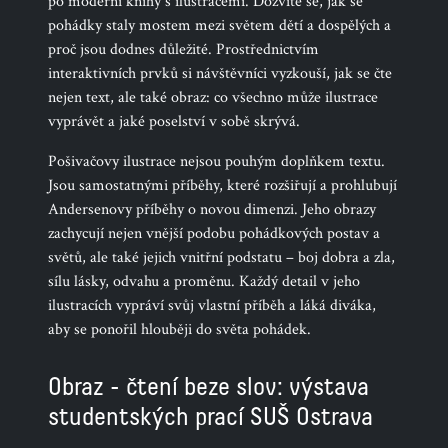
po moderní knihy s ilustracemi. Dozvíte se, jak se
pohádky staly mostem mezi světem dětí a dospělých a
proč jsou dodnes důležité. Prostřednictvím
interaktivních prvků si návštěvníci vyzkouší, jak se čte
nejen text, ale také obraz: co všechno může ilustrace
vyprávět a jaké poselství v sobě skrývá.
Pošivačovy ilustrace nejsou pouhým doplňkem textu.
Jsou samostatnými příběhy, které rozšiřují a prohlubují
Andersenovy příběhy o novou dimenzi. Jeho obrazy
zachycují nejen vnější podobu pohádkových postav a
světů, ale také jejich vnitřní podstatu – boj dobra a zla,
sílu lásky, odvahu a proměnu. Každý detail v jeho
ilustracích vypráví svůj vlastní příběh a láká diváka,
aby se ponořil hlouběji do světa pohádek.
Obraz - čtení beze slov: výstava
studentských prací SUŠ Ostrava