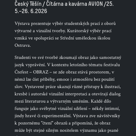
Český Těšín / Čítárna a kavárna AVION /25.
5.–26. 6.2026
Výstava prezentuje výběr studentských prací z oborů
výtvarné a vizuální tvorby. Kurátorský výběr prací
vzniká ve spolupráci se Střední uměleckou školou
Ostrava.
Studenti ve své tvorbě zkoumají obraz jako samostatný
jazyk vyprávění. V kontextu letošního tématu festivalu
Čtefest – OBRAZ – se zde obraz stává prostorem, v
němž lze číst příběhy, emoce i atmosféru bez použití
slov. Vystavené práce ukazují různé přístupy k ilustraci,
kresbě i autorské vizuální interpretaci a otevírají dialog
mezi literaturou a výtvarným uměním. Každé dílo
funguje jako svébytné vizuální sdělení – někdy intimní,
jindy hravé či experimentální. Výstava zve návštěvníky
k pozornému "čtení" obrazů a připomíná, že obraz
může být stejně silným nositelem významu jako psané