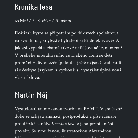
Kronika lesa
setkání / 3.–5. třída / 70 minut
Dokázali byste se při pátrání po důkazech spolehnout
na svůj hmat, kdybyste byli slepí krtčí detektivové? A
jak asi vypadá a chutná takové nefalšované lesní menu?
V průběhu interaktivního autorského čtení se děti
promění v divou zvěř (pokud jí ještě nejsou), zadovádí
si s českým jazykem a vyzkouší si vymýšlet úplně nová
vlastní slova.
Martin Máj
Vystudoval animovanou tvorbu na FAMU. V současné
době se zabývá animací, postprodukcí a píše scénáře
pro dětské seriály.
Kronika lesa
je jeho první knižní
projekt. Se svou ženou, ilustrátorkou Alexandrou