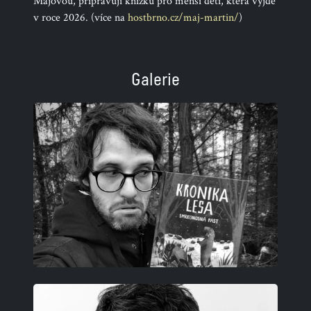
Májovou, připravují knížku pro menší děti, která vyjde
v roce 2026. (více na
hostbrno.cz/maj-martin/
)
Galerie