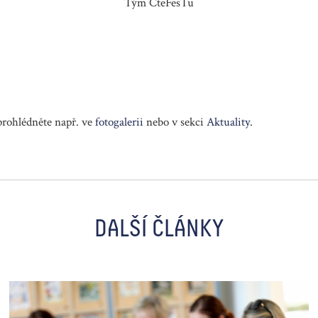
Tým ČteFesTu
prohlédněte např. ve
fotogalerii
nebo v sekci
Aktuality
.
DALŠÍ ČLÁNKY