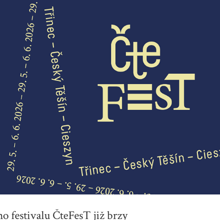
ho festivalu ČteFesT již brzy