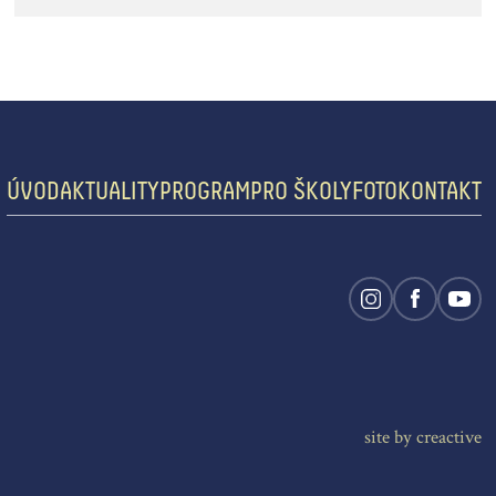
ÚVOD
AKTUALITY
PROGRAM
PRO ŠKOLY
FOTO
KONTAKT
site by cre
active