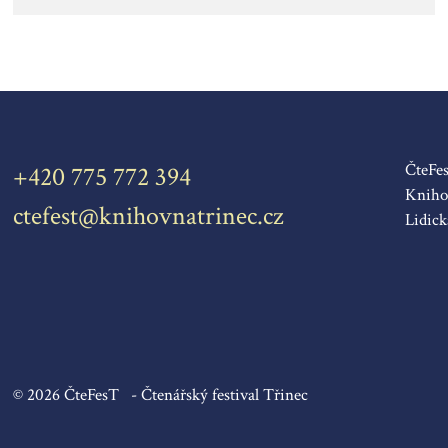
ČteFe
+420 775 772 394
Knihov
ctefest@knihovnatrinec.cz
Lidick
© 2026 ČteFesT - Čtenářský festival Třinec