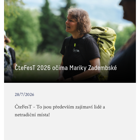
ČteFesT 2026 očima Mariky Zadembské
28/7/2026
ČteFesT - To jsou především zajímaví lidé a
netradiční místa!