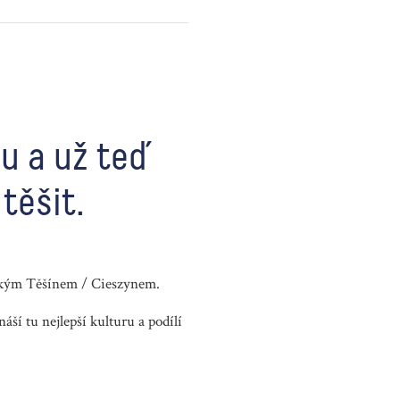
u a už teď
těšit.
eským Těšínem / Cieszynem
.
ší tu nejlepší kulturu a podílí