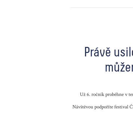
Právě usi
můžem
Už 6. ročník proběhne v t
Návštěvou podpoříte festival Č